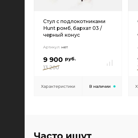
Стул с подлокотниками
Hunt ромб, бархат 03 /
черный конус
Артикул:
нет
9 900
руб.
13 200
Характеристики
В наличии
Х
Часто ищут