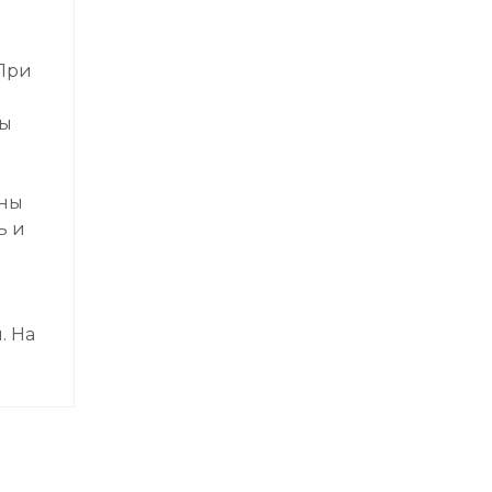
При
бы
ены
ь и
. На